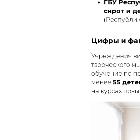
ГБУ Респу
сирот и д
(Республик
Цифры и фа
Учреждения ви
творческого мы
обучение по п
менее
55 дете
на курсах пов