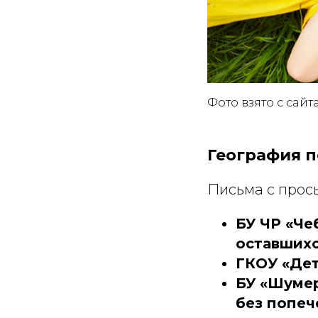
Фото взято с сайт
География 
Письма с прось
БУ ЧР «Че
оставшихс
ГКОУ «Дет
БУ «Шумер
без попеч