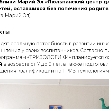
блики Марий Эл «Люльпанский центр дл
етей, оставшихся без попечения родит
а Марий Эл).
кты
дят реальную потребность в развитии инж
шления у своих воспитанников. Согласно п
рограммам «ТРИЗОЛОГИКИ» планируется ох
й
в возрасте от 7 до 9 лет, а также подготов
ышения квалификации по ТРИЗ-технологиям