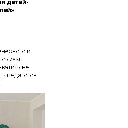
я детей-
елей»
енерного и
исьмам,
ватить не
ить педагогов
.