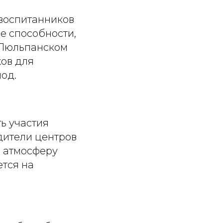
воспитанников
е способности,
 Люльпанском
ков для
од.
ь участия
дители центров
ю атмосферу
ется на