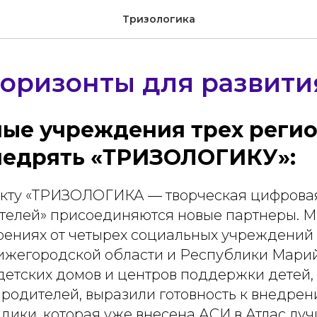
Тризологика
оризонты для развити
ые учреждения трех реги
недрять «ТРИЗОЛОГИКУ»:
кту «ТРИЗОЛОГИКА — творческая цифровая
телей» присоединяются новые партнеры. 
рениях от четырех социальных учреждений
ижегородской области и Республики Марий
детских домов и центров поддержки детей,
 родителей, выразили готовность к внедре
дики, которая уже внесена АСИ в Атлас лу