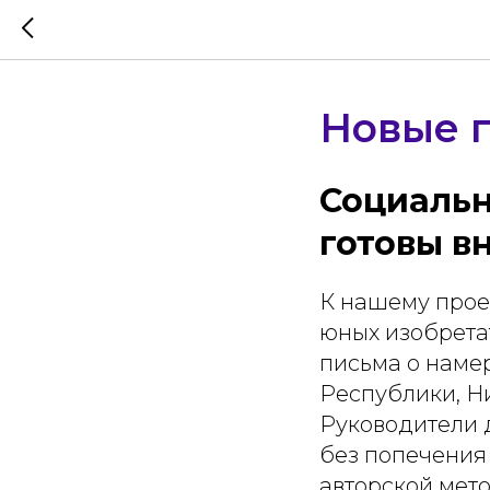
Новые г
Социальн
готовы в
К нашему прое
юных изобрета
письма о наме
Республики, Н
Руководители 
без попечения
авторской мето