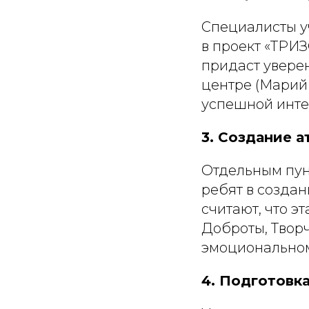
Специалисты у
в проект «ТРИ
придаст увере
центре (Марий 
успешной инте
3. Создание 
Отдельным пун
ребят в созда
считают, что э
Доброты, Творч
эмоциональном
4. Подготовк