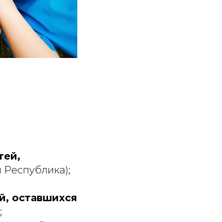
тей,
 Республика);
й, оставшихся
;