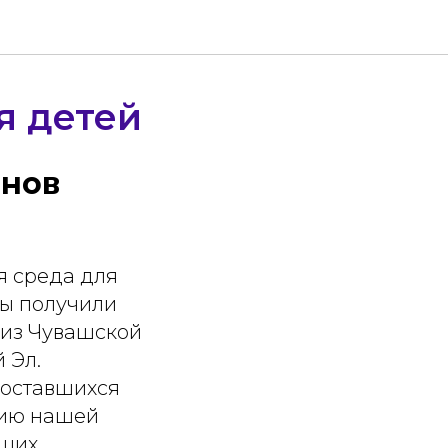
я детей
онов
 среда для
Мы получили
 из Чувашской
 Эл.
 оставшихся
нию нашей
чших