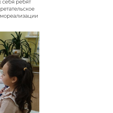
 себя ребят
бретательское
самореализации