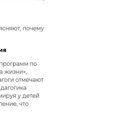
ясняют, почему
ия
 программ по
а жизни»,
дагоги отмечают
едагогика
мируя у детей
ение, что